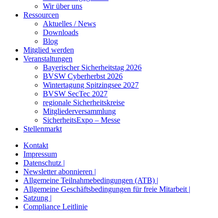
Wir über uns
Ressourcen
Aktuelles / News
Downloads
Blog
Mitglied werden
Veranstaltungen
Bayerischer Sicherheitstag 2026
BVSW Cyberherbst 2026
Wintertagung Spitzingsee 2027
BVSW SecTec 2027
regionale Sicherheitskreise
Mitgliederversammlung
SicherheitsExpo – Messe
Stellenmarkt
Kontakt
Impressum
Datenschutz |
Newsletter abonnieren |
Allgemeine Teilnahmebedingungen (ATB) |
Allgemeine Geschäftsbedingungen für freie Mitarbeit |
Satzung |
Compliance Leitlinie