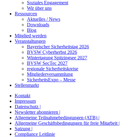
Soziales Engagement
Wir über uns
Ressourcen
Aktuelles / News
Downloads
Blog
Mitglied werden
Veranstaltungen
Bayerischer Sicherheitstag 2026
BVSW Cyberherbst 2026
Wintertagung Spitzingsee 2027
BVSW SecTec 2027
regionale Sicherheitskreise
Mitgliederversammlung
SicherheitsExpo – Messe
Stellenmarkt
Kontakt
Impressum
Datenschutz |
Newsletter abonnieren |
Allgemeine Teilnahmebedingungen (ATB) |
Allgemeine Geschäftsbedingungen für freie Mitarbeit |
Satzung |
Compliance Leitlinie