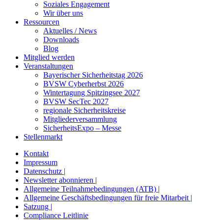
Soziales Engagement
Wir über uns
Ressourcen
Aktuelles / News
Downloads
Blog
Mitglied werden
Veranstaltungen
Bayerischer Sicherheitstag 2026
BVSW Cyberherbst 2026
Wintertagung Spitzingsee 2027
BVSW SecTec 2027
regionale Sicherheitskreise
Mitgliederversammlung
SicherheitsExpo – Messe
Stellenmarkt
Kontakt
Impressum
Datenschutz |
Newsletter abonnieren |
Allgemeine Teilnahmebedingungen (ATB) |
Allgemeine Geschäftsbedingungen für freie Mitarbeit |
Satzung |
Compliance Leitlinie